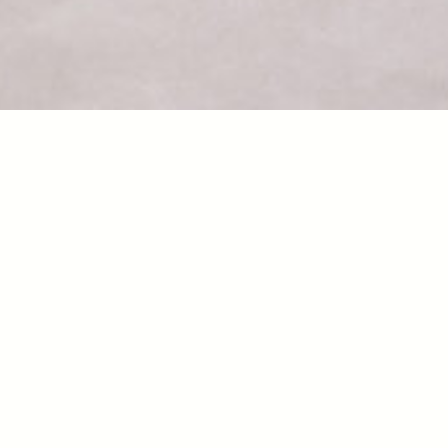
Yoshimats
五姓田 義松
略歴