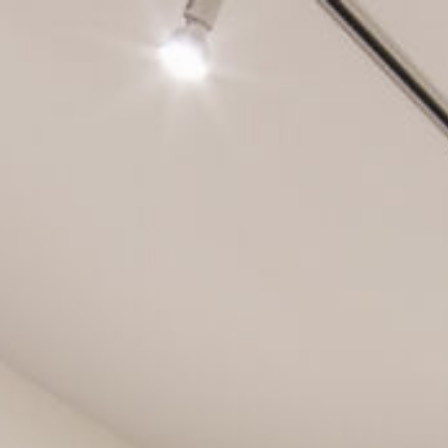
内
容
を
ス
キ
ッ
プ