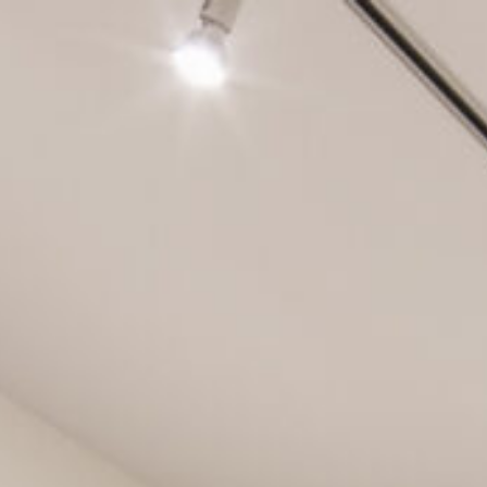
内
容
を
ス
キ
ッ
プ