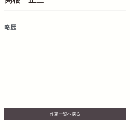
関根 正二
略歴
作家一覧へ戻る