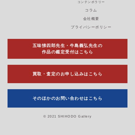
b
a
u
コンテンポラリー
o
g
b
コラム
o
r
e
k
a
会社概要
m
プライバシーポリシー
五味悌四郎先生・牛島義弘先生の
作品の鑑定受付はこちら
買取・査定のお申し込みはこちら
そのほかのお問い合わせはこちら
© 2021 SHIHODO Gallery