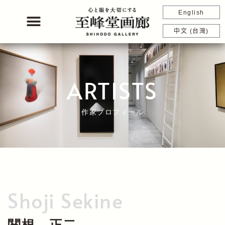
内
English
容
を
中文 (台灣)
ス
キ
ッ
プ
ARTISTS
作家プロフィール
Shoji Sekine