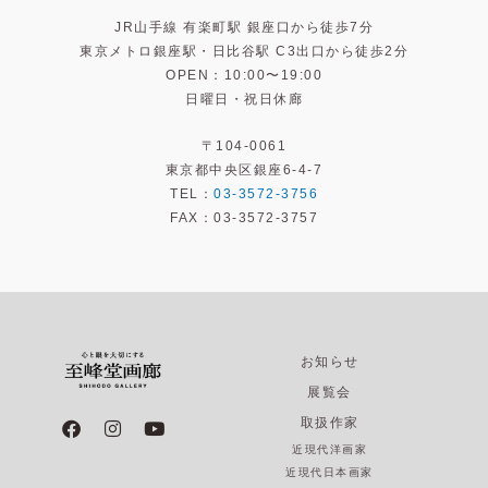
JR山手線 有楽町駅 銀座口から徒歩7分
東京メトロ銀座駅・日比谷駅 C3出口から徒歩2分
OPEN：10:00〜19:00
日曜日・祝日休廊
〒104-0061
東京都中央区銀座6-4-7
TEL：
03-3572-3756
FAX：03-3572-3757
お知らせ
展覧会
F
I
Y
取扱作家
a
n
o
近現代洋画家
c
s
u
e
t
t
近現代日本画家