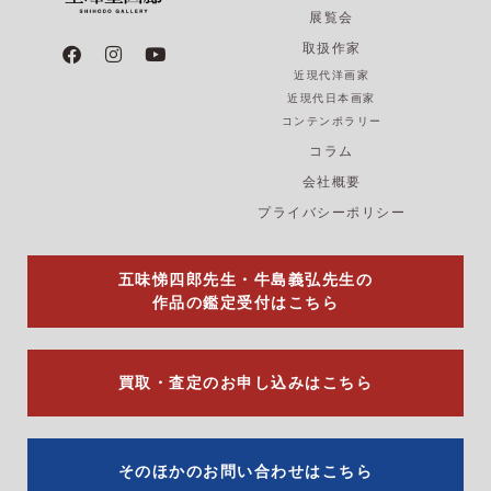
展覧会
F
I
Y
取扱作家
a
n
o
近現代洋画家
c
s
u
e
t
t
近現代日本画家
b
a
u
コンテンポラリー
o
g
b
コラム
o
r
e
k
a
会社概要
m
プライバシーポリシー
五味悌四郎先生・牛島義弘先生の
作品の鑑定受付はこちら
買取・査定のお申し込みはこちら
そのほかのお問い合わせはこちら