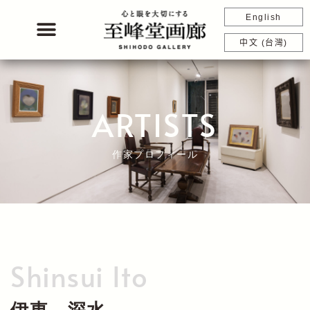
内
English
容
を
中文 (台灣)
ス
キ
ッ
プ
ARTISTS
作家プロフィール
Shinsui Ito