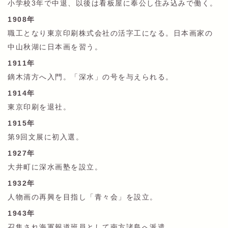
小学校3年で中退、以後は看板屋に奉公し住み込みで働く。
1908年
職工となり東京印刷株式会社の活字工になる。日本画家の
中山秋湖に日本画を習う。
1911年
鏑木清方へ入門。「深水」の号を与えられる。
1914年
東京印刷を退社。
1915年
第9回文展に初入選。
1927年
大井町に深水画塾を設立。
1932年
人物画の再興を目指し「青々会」を設立。
1943年
召集され海軍報道班員として南方諸島へ派遣。