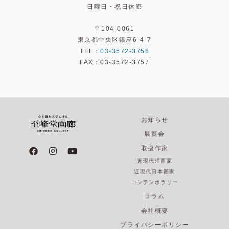
日曜日・祝日休廊
〒104-0061
東京都中央区銀座6-4-7
TEL：
03-3572-3756
FAX：03-3572-3757
お知らせ
展覧会
F
I
Y
取扱作家
a
n
o
近現代洋画家
c
s
u
e
t
t
近現代日本画家
b
a
u
コンテンポラリー
o
g
b
コラム
o
r
e
k
a
会社概要
m
プライバシーポリシー