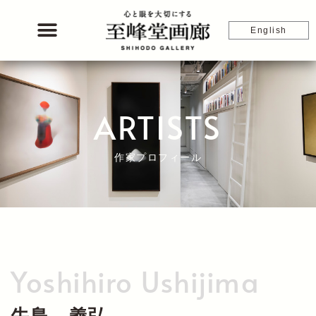
内
容
English
を
ス
キ
ッ
プ
ARTISTS
作家プロフィール
Yoshihiro Ushijima