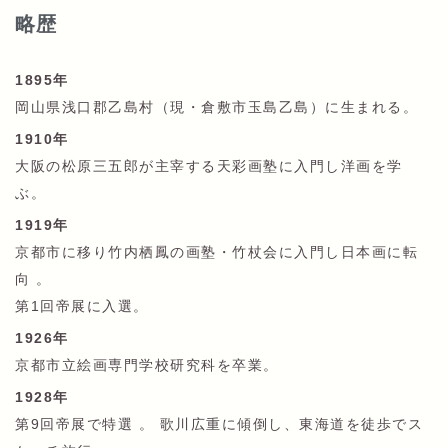
略歴
1895年
岡山県浅口郡乙島村（現・倉敷市玉島乙島）に生まれる。
1910年
大阪の松原三五郎が主宰する天彩画塾に入門し洋画を学
ぶ。
1919年
京都市に移り竹内栖鳳の画塾・竹杖会に入門し日本画に転
向 。
第1回帝展に入選。
1926年
京都市立絵画専門学校研究科を卒業。
1928年
第9回帝展で特選 。 歌川広重に傾倒し、東海道を徒歩でス