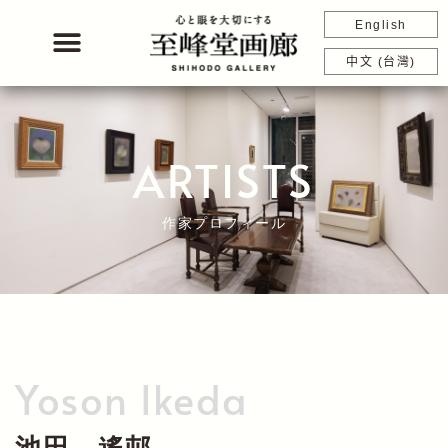
内
English
容
を
中文 (台灣)
ス
キ
ッ
プ
ARTISTS
作家プロフィール
Yoson Ikeda