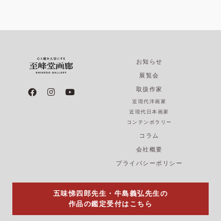
お知らせ
展覧会
F
I
Y
取扱作家
a
n
o
近現代洋画家
c
s
u
e
t
t
近現代日本画家
b
a
u
コンテンポラリー
o
g
b
コラム
o
r
e
k
a
会社概要
m
プライバシーポリシー
五味悌四郎先生・牛島義弘先生の
作品の鑑定受付はこちら