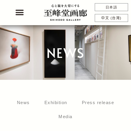
Skip
日本語
to
content
中文 (台灣)
NEWS
News
Exhibition
Press release
Media
Page
Page
Page
Page
Page