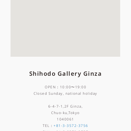
Shihodo Gallery Ginza
OPEN：10:00〜19:00
Closed Sunday, national holiday
6-4-7-1,2F Ginza,
Chuo-ku,Tokyo
1040061
TEL
：
+81-3-3572-3756