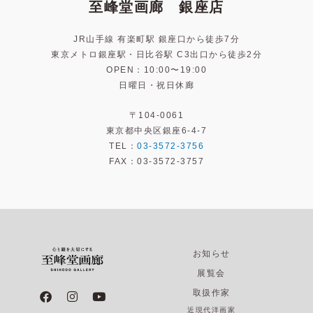
至峰堂画廊 銀座店
JR山手線 有楽町駅 銀座口から徒歩7分
東京メトロ銀座駅・日比谷駅 C3出口から徒歩2分
OPEN：10:00〜19:00
日曜日・祝日休廊
〒104-0061
東京都中央区銀座6-4-7
TEL：
03-3572-3756
FAX：03-3572-3757
お知らせ
展覧会
F
I
Y
取扱作家
a
n
o
近現代洋画家