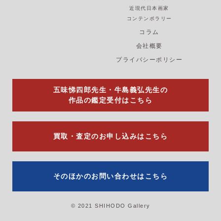
c
s
u
e
t
t
近現代日本画家
b
a
u
コンテンポラリー
o
g
b
コラム
o
r
e
k
a
会社概要
m
プライバシーポリシー
五味悌四郎先生・牛島義弘先生の
作品の鑑定受付はこちら
買取・査定のお申し込みはこちら
そのほかのお問い合わせはこちら
© 2021 SHIHODO Gallery