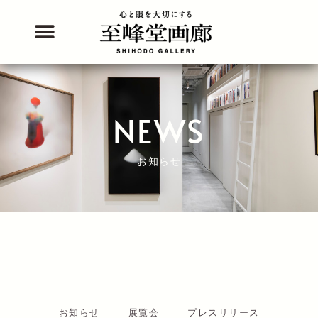
内
容
を
ス
キ
ッ
プ
NEWS
お知らせ
お知らせ
展覧会
プレスリリース