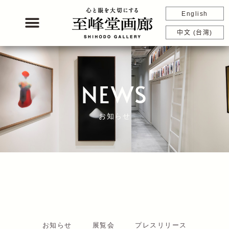
内
English
容
を
中文 (台灣)
ス
キ
ッ
プ
NEWS
お知らせ
お知らせ
展覧会
プレスリリース