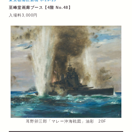
至峰堂画廊ブース【4階 No.48】
入場料3,000円
耳野卯三郎「マレー沖海戦図」油彩 20F