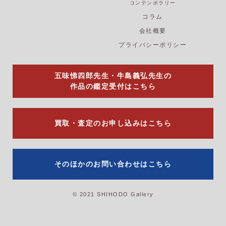
b
a
u
コンテンポラリー
o
g
b
コラム
o
r
e
k
a
会社概要
m
プライバシーポリシー
五味悌四郎先生・牛島義弘先生の
作品の鑑定受付はこちら
買取・査定のお申し込みはこちら
そのほかのお問い合わせはこちら
© 2021 SHIHODO Gallery