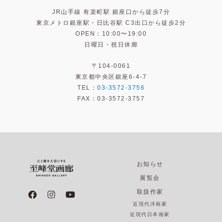
JR山手線 有楽町駅 銀座口から徒歩7分
東京メトロ銀座駅・日比谷駅 C3出口から徒歩2分
OPEN：10:00〜19:00
日曜日・祝日休廊
〒104-0061
東京都中央区銀座6-4-7
TEL：
03-3572-3756
FAX：03-3572-3757
お知らせ
展覧会
F
I
Y
取扱作家
a
n
o
近現代洋画家
c
s
u
e
t
t
近現代日本画家