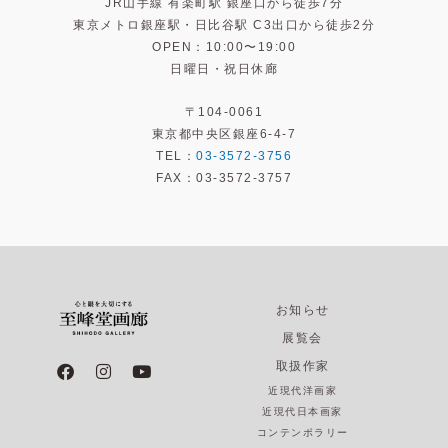
JR山手線 有楽町駅 銀座口から徒歩7分
東京メトロ銀座駅・日比谷駅 C3出口から徒歩2分
OPEN：10:00〜19:00
日曜日・祝日休廊
〒104-0061
東京都中央区銀座6-4-7
TEL：
03-3572-3756
FAX：03-3572-3757
お知らせ
展覧会
F
I
Y
取扱作家
a
n
o
近現代洋画家
c
s
u
e
t
t
近現代日本画家
b
a
u
コンテンポラリー
o
g
b