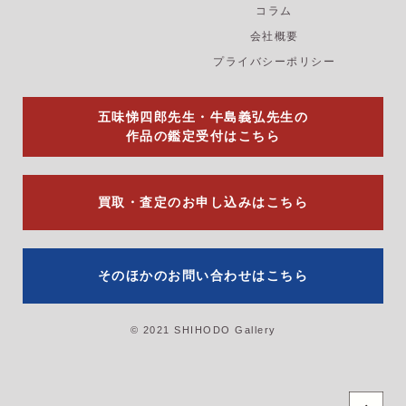
コラム
o
r
e
k
a
会社概要
m
プライバシーポリシー
五味悌四郎先生・牛島義弘先生の
作品の鑑定受付はこちら
買取・査定のお申し込みはこちら
そのほかのお問い合わせはこちら
© 2021 SHIHODO Gallery