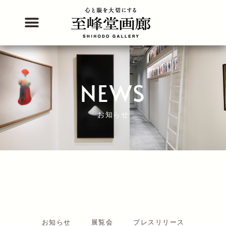
内
容
を
ス
キ
ッ
プ
NEWS
お知らせ
お知らせ
展覧会
プレスリリース