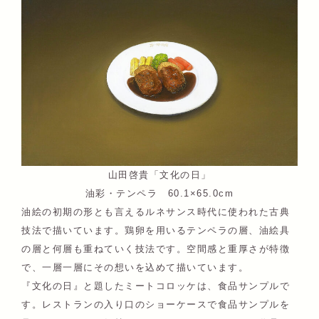
山田啓貴「文化の日」
油彩・テンペラ 60.1×65.0cm
油絵の初期の形とも言えるルネサンス時代に使われた古典
技法で描いています。鶏卵を用いるテンペラの層、油絵具
の層と何層も重ねていく技法です。空間感と重厚さが特徴
で、一層一層にその想いを込めて描いています。
『文化の日』と題したミートコロッケは、食品サンプルで
す。レストランの入り口のショーケースで食品サンプルを