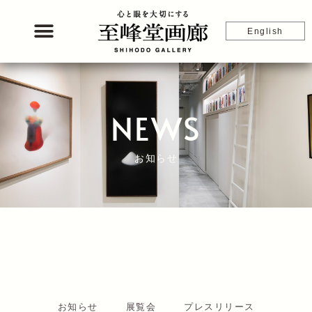
内
容
English
を
ス
キ
ッ
プ
NEWS
お知らせ
お知らせ
展覧会
プレスリリース