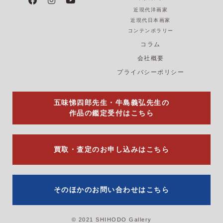
a
n
o
近現代洋画家
c
s
u
e
t
t
近現代日本画家
b
a
u
コンテンポラリー
o
g
b
コラム
o
r
e
k
a
会社概要
m
プライバシーポリシー
五味悌四郎先生・牛島義弘先生の
作品の鑑定受付はこちら
買取・査定のお申し込みはこちら
そのほかのお問い合わせはこちら
© 2021 SHIHODO Gallery