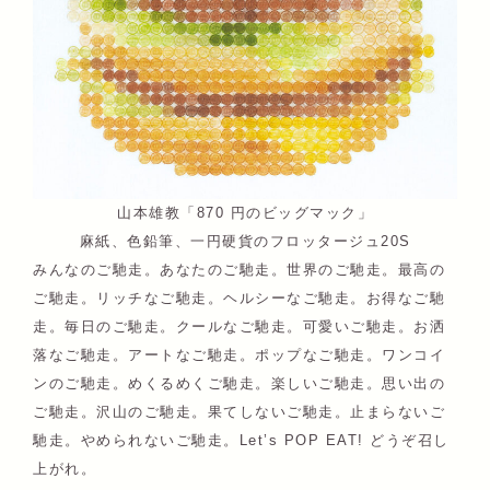
山本雄教「870 円のビッグマック」
麻紙、色鉛筆、一円硬貨のフロッタージュ20S
みんなのご馳走。あなたのご馳走。世界のご馳走。最高の
ご馳走。リッチなご馳走。ヘルシーなご馳走。お得なご馳
走。毎日のご馳走。クールなご馳走。可愛いご馳走。お洒
落なご馳走。アートなご馳走。ポップなご馳走。ワンコイ
ンのご馳走。めくるめくご馳走。楽しいご馳走。思い出の
ご馳走。沢山のご馳走。果てしないご馳走。止まらないご
馳走。やめられないご馳走。Let’s POP EAT! どうぞ召し
上がれ。