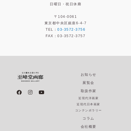
日曜日・祝日休廊
〒104-0061
東京都中央区銀座6-4-7
TEL：
03-3572-3756
FAX：03-3572-3757
お知らせ
展覧会
F
I
Y
取扱作家
a
n
o
近現代洋画家
c
s
u
e
t
t
近現代日本画家
b
a
u
コンテンポラリー
o
g
b
コラム
o
r
e
k
a
会社概要
m