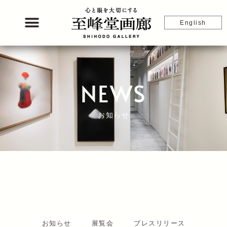
内
容
English
を
ス
キ
ッ
プ
NEWS
お知らせ
お知らせ
展覧会
プレスリリース