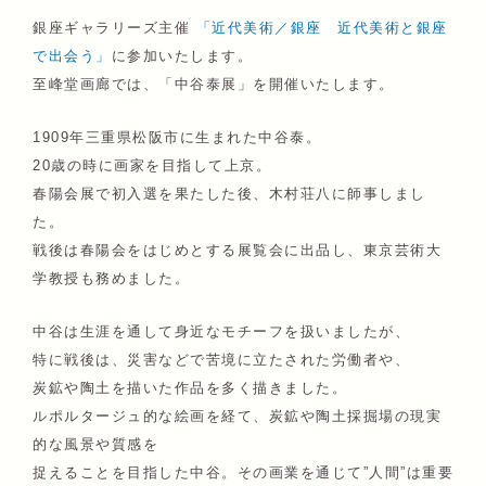
銀座ギャラリーズ主催
「近代美術／銀座 近代美術と銀座
で出会う」
に参加いたします。
至峰堂画廊では、「中谷泰展」を開催いたします。
1909年三重県松阪市に生まれた中谷泰。
20歳の時に画家を目指して上京。
春陽会展で初入選を果たした後、木村荘八に師事しまし
た。
戦後は春陽会をはじめとする展覧会に出品し、東京芸術大
学教授も務めました。
中谷は生涯を通して身近なモチーフを扱いましたが、
特に戦後は、災害などで苦境に立たされた労働者や、
炭鉱や陶土を描いた作品を多く描きました。
ルポルタージュ的な絵画を経て、炭鉱や陶土採掘場の現実
的な風景や質感を
捉えることを目指した中谷。その画業を通じて”人間”は重要