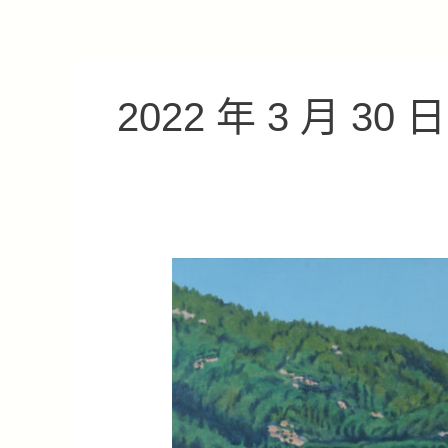
跳
至
主
要
2022 年 3 月 30 日
內
容
徳
川
義
眞
展