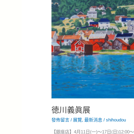
徳川義眞展
發佈留言
/
展覽
,
最新消息
/
shihoudou
【銀座店】4月11日(一)～17日(日)12: