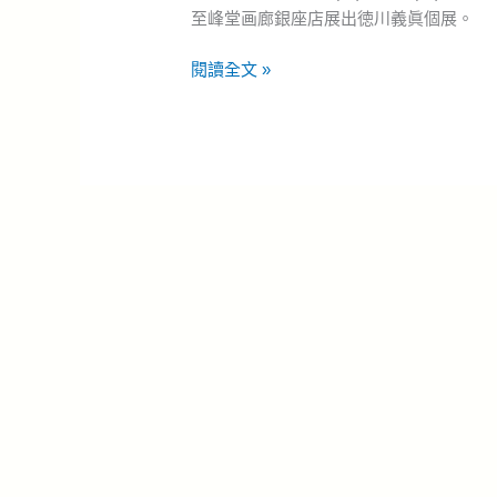
至峰堂画廊銀座店展出徳川義眞個展。
閱讀全文 »