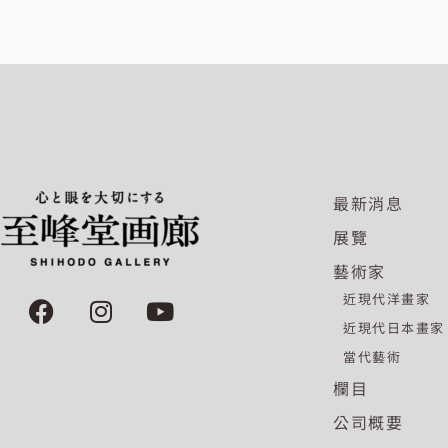
最新消息
展覽
藝術家
F
I
Y
近現代洋畫家
a
n
o
近現代日本畫家
c
s
u
當代藝術
e
t
t
欄目
b
a
u
o
g
b
公司概要
o
r
e