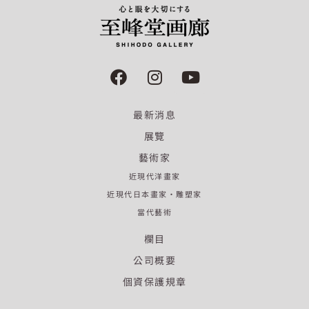
F
I
Y
a
n
o
c
s
u
最新消息
e
t
t
b
a
u
展覽
o
g
b
藝術家
o
r
e
近現代洋畫家
k
a
近現代日本畫家·雕塑家
m
當代藝術
欄目
公司概要
個資保護規章