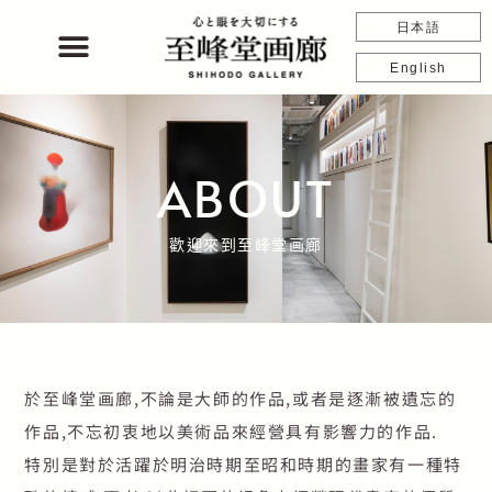
跳
日本語
至
主
English
要
內
容
ABOUT
歡迎來到至峰堂画廊​
於至峰堂画廊,不論是大師的作品,或者是逐漸被遺忘的
作品,不忘初衷地以美術品來經營具有影響力的作品.
特別是對於活躍於明治時期至昭和時期的畫家有一種特