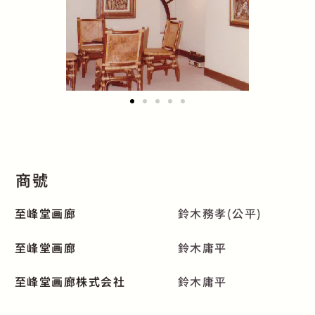
商號
至峰堂画廊
鈴木務孝(公平)
至峰堂画廊
鈴木庸平
至峰堂画廊株式会社
鈴木庸平