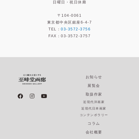
日曜日・祝日休廊
〒104-0061
東京都中央区銀座6-4-7
TEL：
03-3572-3756
FAX：03-3572-3757
お知らせ
展覧会
F
I
Y
取扱作家
a
n
o
近現代洋画家
c
s
u
e
t
t
近現代日本画家
b
a
u
コンテンポラリー
o
g
b
コラム
o
r
e
k
a
会社概要
m