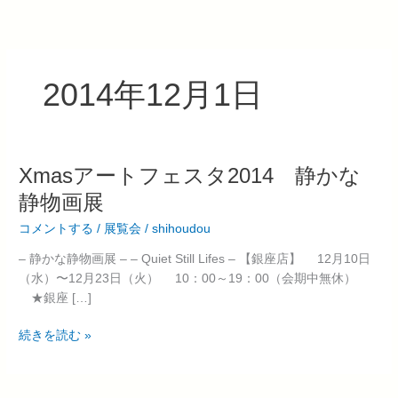
内
容
を
ス
2014年12月1日
キ
ッ
プ
Xmas
Xmasアートフェスタ2014 静かな
ア
静物画展
ー
コメントする
/
展覧会
/
shihoudou
ト
フ
– 静かな静物画展 – – Quiet Still Lifes – 【銀座店】 12月10日
ェ
（水）〜12月23日（火） 10：00～19：00（会期中無休）
ス
★銀座 […]
タ
2014
続きを読む »
静
か
な