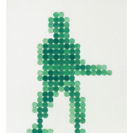
ART
代
FAIR
洋
TOKYO
画
19
の
日
ミ
本
カ
近
タ」
代
洋
画
“戦
争
画”
/
山
本
雄
教
-
Reflection-