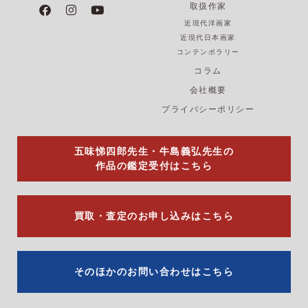
F
I
Y
取扱作家
a
n
o
近現代洋画家
c
s
u
e
t
t
近現代日本画家
b
a
u
コンテンポラリー
o
g
b
コラム
o
r
e
k
a
会社概要
m
プライバシーポリシー
五味悌四郎先生・牛島義弘先生の
作品の鑑定受付はこちら
買取・査定のお申し込みはこちら
そのほかのお問い合わせはこちら