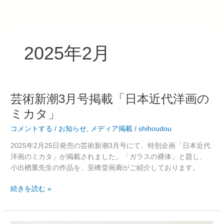
内
容
を
ス
2025年2月
キ
ッ
プ
芸
芸術新潮3月号掲載「日本近代洋画の
術
ミカタ」
新
コメントする
/
お知らせ
,
メディア掲載
/
shihoudou
潮
3
2025年2月25日発売の芸術新潮3月号にて、特別企画「日本近代
月
洋画のミカタ」が掲載されました。「ガラスの裸体」と題し、
号
小出楢重先生の作品を、至峰堂画廊がご紹介しております。
掲
載
続きを読む »
「日
本
近