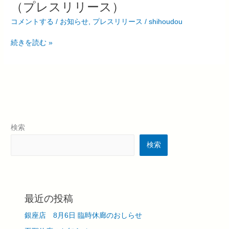
（プレスリリース）
フ
ェ
コメントする
/
お知らせ
,
プレスリリース
/
shihoudou
ア
東
続きを読む »
京
19
出
展
「戦
争
画」
検索
を
テ
検索
ー
マ
に
近
最近の投稿
現
代
銀座店 8月6日 臨時休廊のおしらせ
ア