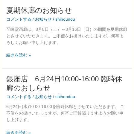
廊
夏
夏期休廊のお知らせ
の
期
コメントする
/
お知らせ
/
shihoudou
お
休
し
廊
至峰堂画廊は、8月8日（土）～8月16日（日）の期間を夏期休廊
ら
の
とさせていただきます。ご不便をお掛けいたしますが、何卒よ
せ
お
ろしくお願い申し上げます。
知
ら
続きを読む »
せ
銀
銀座店 6月24日10:00-16:00 臨時休
座
廊のおしらせ
店
コメントする
/
お知らせ
/
shihoudou
6
月
6月24日(水)10:00-16:00を臨時休廊とさせていただきます。 ご
24
不便をお掛けいたしますが、何卒ご理解賜りますようお願い申
日
し上げます。
10:00-
16:00
続きを読む »