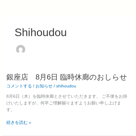
内
容
を
ス
Shihoudou
キ
ッ
プ
銀
銀座店 8月6日 臨時休廊のおしらせ
座
コメントする
/
お知らせ
/
shihoudou
店
8
8月6日（木）を臨時休廊とさせていただきます。 ご不便をお掛
月
けいたしますが、何卒ご理解賜りますようお願い申し上げま
6
す。
日
臨
続きを読む »
時
休