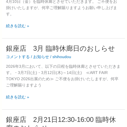
4月10日（金）を臨時休廊とさせていただきます。 ご不便をお
10
掛けいたしますが、何卒ご理解賜りますようお願い申し上げま
日
す。
臨
時
続きを読む »
休
廊
の
銀
銀座店 3月 臨時休廊日のおしらせ
お
座
し
コメントする
/
お知らせ
/
shihoudou
店
ら
3
2026年3月において、以下の日程を臨時休廊とさせていただきま
せ
月
す。・3月7日(土)・3月12日(木)～14日(土) ≪ART FAIR
臨
TOKYO 2026出展のため≫ ご不便をお掛けいたしますが、何卒
時
ご理解賜りますよう
休
廊
続きを読む »
日
の
お
銀
銀座店 2月21日12:30-16:00 臨時休
し
座