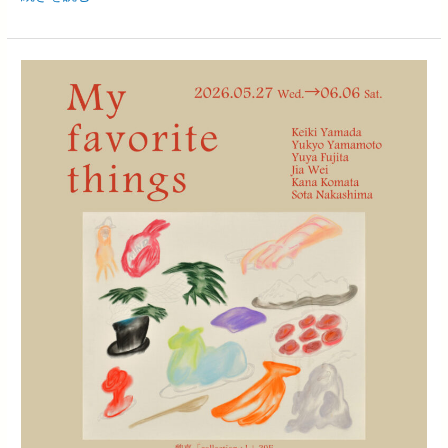
臨
時
休
画
廊
廊
の
の
お
夜
し
会
ら
2026「My
せ
favorite
things」