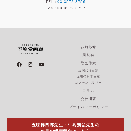
TEL：
03-3572-3756
FAX：03-3572-3757
お知らせ
展覧会
F
I
Y
取扱作家
a
n
o
近現代洋画家
c
s
u
e
t
t
近現代日本画家
b
a
u
コンテンポラリー
o
g
b
コラム
o
r
e
k
a
会社概要
m
プライバシーポリシー
五味悌四郎先生・牛島義弘先生の
作品の鑑定受付はこちら