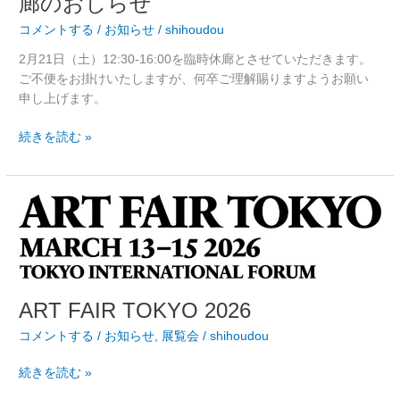
廊のおしらせ
ら
店
せ
コメントする
/
お知らせ
/
shihoudou
2
月
2月21日（土）12:30-16:00を臨時休廊とさせていただきます。
21
ご不便をお掛けいたしますが、何卒ご理解賜りますようお願い
日
申し上げます。
12:30-
16:00
続きを読む »
臨
時
休
ART
廊
FAIR
の
TOKYO
お
2026
し
ら
ART FAIR TOKYO 2026
せ
コメントする
/
お知らせ
,
展覧会
/
shihoudou
続きを読む »