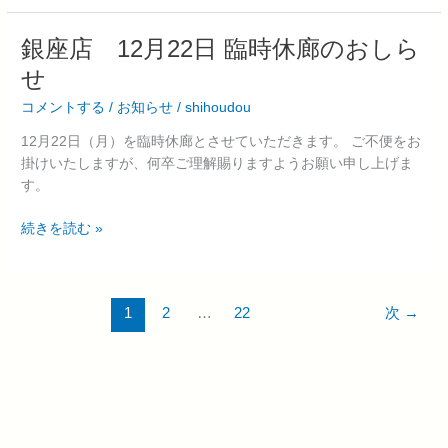
銀
銀座店 12月22日 臨時休廊のおしら
座
せ
店
コメントする
/
お知らせ
/
shihoudou
12
月
12月22日（月）を臨時休廊とさせていただきます。 ご不便をお
22
掛けいたしますが、何卒ご理解賜りますようお願い申し上げま
日
す。
臨
時
続きを読む »
休
廊
の
お
1
2
…
22
次
→
し
ら
せ