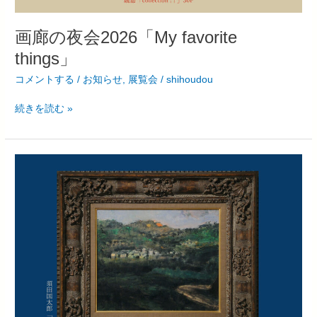
画廊の夜会2026「My favorite
things」
コメントする
/
お知らせ
,
展覧会
/
shihoudou
続きを読む »
至
峰
堂
画
廊
名
作
選