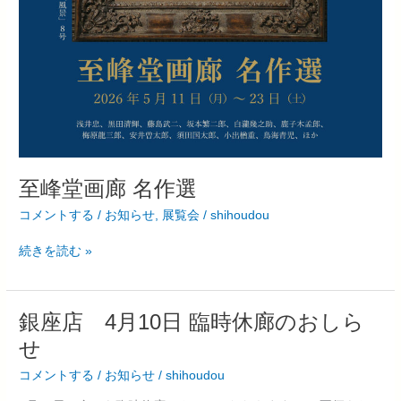
至峰堂画廊 名作選
コメントする
/
お知らせ
,
展覧会
/
shihoudou
続きを読む »
銀
銀座店 4月10日 臨時休廊のおしら
座
せ
店
コメントする
/
お知らせ
/
shihoudou
4
月